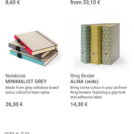
8,60
€
from 33,10
€
Notebook
Ring Binder
MINIMALIST GREY
ALMA (wide)
Made from grey cellulose board
Bring some colour in your archive!
and a colourful linen spine.
Ring binders featuring a grip hole
and adhesive label.
26,30
€
14,30
€