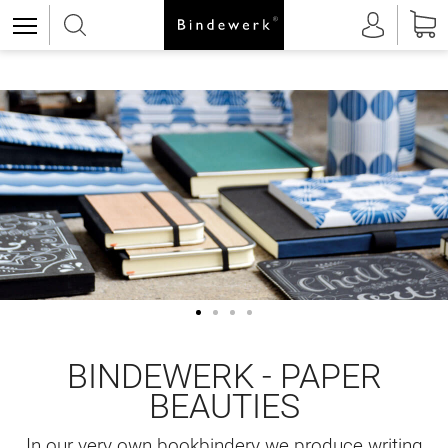
BINDEWERK - PAPER
BEAUTIES
In our very own bookbindery we produce writing