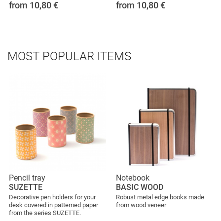
from 10,80
€
from 10,80
€
MOST POPULAR ITEMS
Pencil tray
Notebook
SUZETTE
BASIC WOOD
Decorative pen holders for your
Robust metal edge books made
desk covered in patterned paper
from wood veneer
from the series SUZETTE.