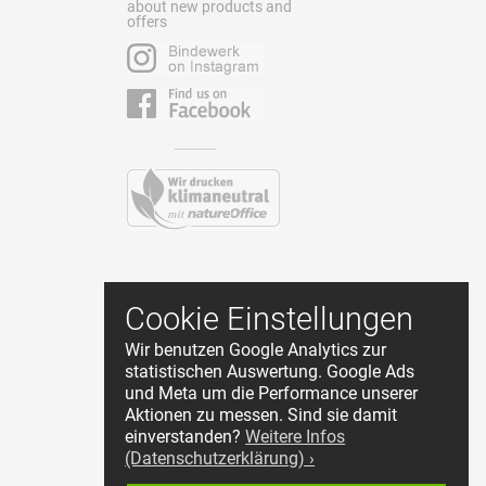
about new products and
offers
Contact
Cookie Einstellungen
Terms and Conditions
Wir benutzen Google Analytics zur
Privacy Policy
statistischen Auswertung. Google Ads
About Us
und Meta um die Performance unserer
Cookie Einstellungen
Aktionen zu messen. Sind sie damit
Reseller Login
einverstanden?
Weitere Infos
(Datenschutzerklärung) ›
Start withdrawal