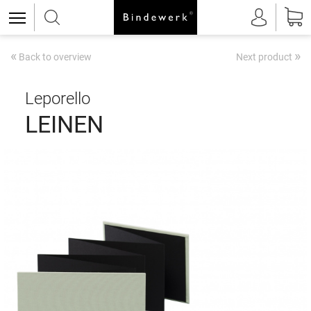
«
»
Back to overview
Next product
Leporello
LEINEN