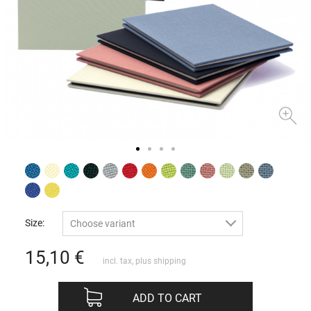
Size:
Choose variant
15,10
€
incl. tax, plus
shipping
ADD TO CART